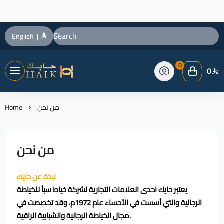
English
|
0
0
حايك HAIK
من نحن
Home
من نحن
نبذة عن حايك
يعتبر حايك احدى العلامات التجارية لشركة خياط سبأ للخياطة
الرجالية والتي أسست في الأحساء عام 1972م، وقد تخصصت في
مجال الخياطة الرجالية والشبابية الراقية.